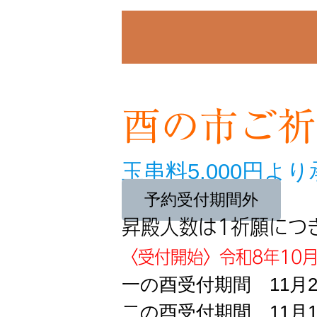
酉の市ご祈
玉串料5,000円よ
予約受付期間外
昇殿人数は1祈願につ
〈受付開始〉令和8年10
一の酉受付期間
11月
二の酉受付期間
11月