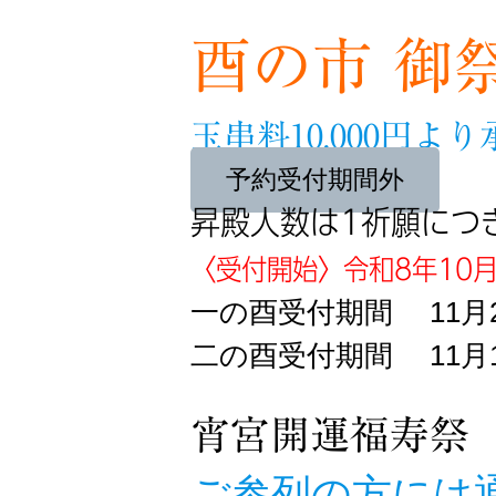
酉の市 御
玉串料10,000円よ
予約受付期間外
昇殿人数は1祈願につ
〈受付開始〉令和8年10
一の酉受付期間
11
二の酉受付期間
11
宵宮開運福寿祭
ご参列の方には