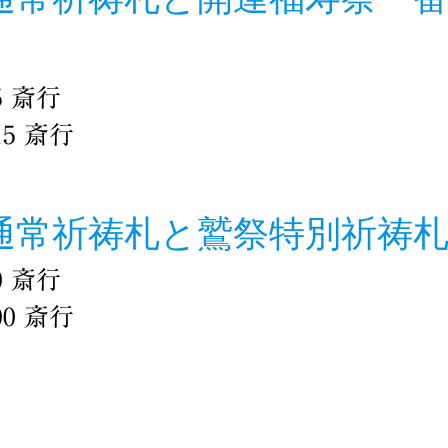
5 斎行
15 斎行
通常祈祷札と鷲祭特別祈祷
0 斎行
00 斎行