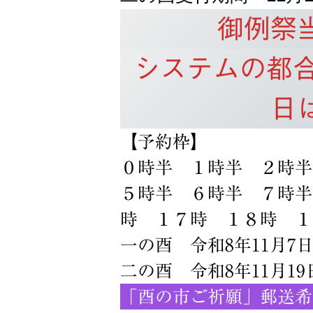
御例祭
システムの都
日
【予約枠】
０時半 １
５時半 ６時半 ７時半
時 １７時 １８時 １
一の酉 令和8年11月7日(
二の酉 令和8年11月19日
「酉の市ご祈願」郵送希