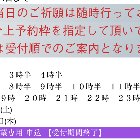
当日のご祈願は随時行って
合上予約枠を指定して頂い
は受付順でのご案内となり
時半 ２時半 ３
 ８時半 ９時半 １０時半 １１時
９時 ２０時 ２１時 ２２時 ２３
土)
(木)
望専用 申込 【受付期間終了】