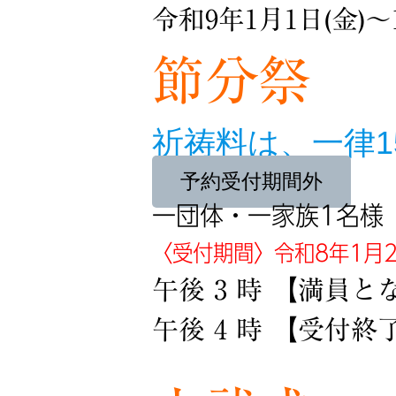
令和9年1月1日(金)〜1
節分祭
祈祷料は、一律1
予約受付期間外
一団体・一家族1名様
〈受付期間〉令和8年1月2
午後 3 時 【満員
午後 4 時 【受付終