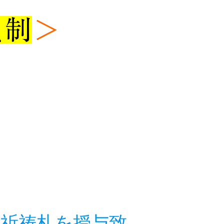
員制
＞
番祈祷札を授与致