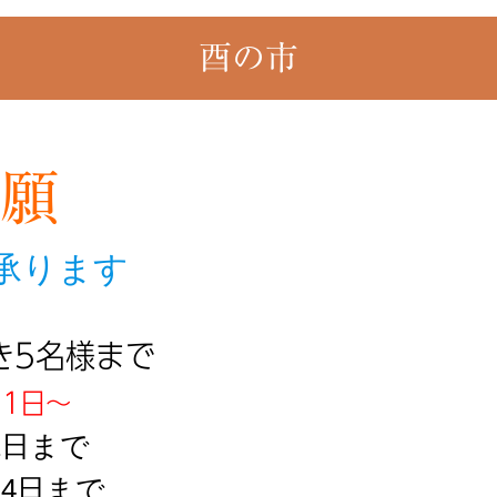
酉の市
願
り承ります
き5名様まで
月1日〜
2日まで
14日まで