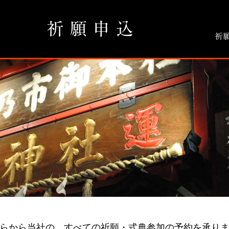
祈 願 申 込
祈
らから当社の、すべての祈願・式典参加の予約を承り