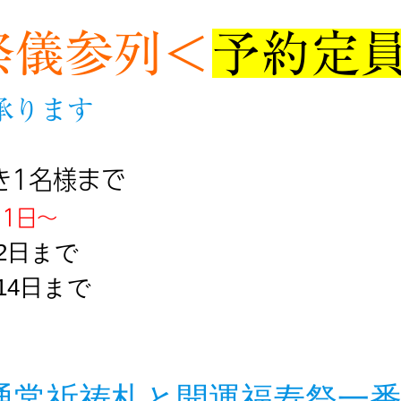
祭儀参列
＜
予約定
り承ります
き1名様まで
月1日〜
月2日まで
月14日まで
通常祈祷札と開運福寿祭一